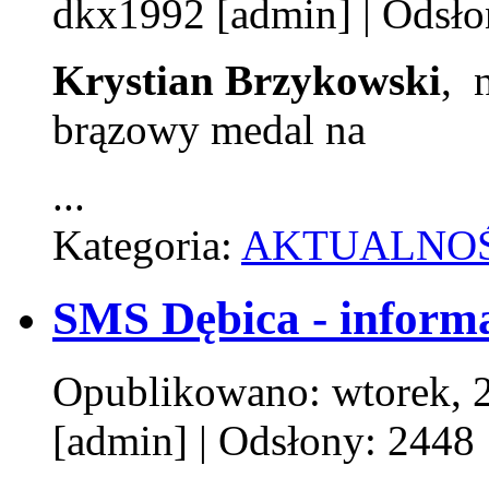
dkx1992 [admin]
| Odsło
Krystian Brzykowski
, 
brązowy medal na
...
Kategoria:
AKTUALNOŚ
SMS Dębica - inform
Opublikowano: wtorek, 2
[admin]
| Odsłony: 2448