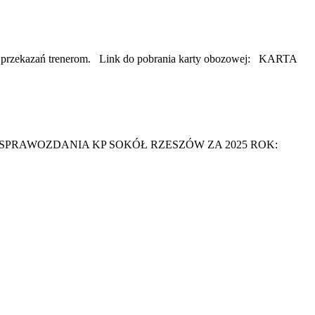
eży przekazań trenerom. Link do pobrania karty obozowej: KARTA
 na 2025 rok. SPRAWOZDANIA KP SOKÓŁ RZESZÓW ZA 2025 ROK: