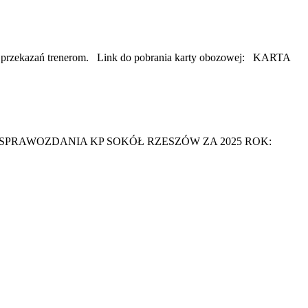
eży przekazań trenerom. Link do pobrania karty obozowej: KARTA
 na 2025 rok. SPRAWOZDANIA KP SOKÓŁ RZESZÓW ZA 2025 ROK: