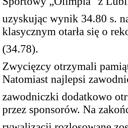
Sportowy „Olimpia" z Lubl
uzyskując wynik 34.80 s. n
klasycznym otarła się o rek
(34.78).
Zwycięzcy otrzymali pamią
Natomiast najlepsi zawodni
zawodniczki dodatkowo ot
przez sponsorów. Na zakoń
rywalizacji rozlosowane zos