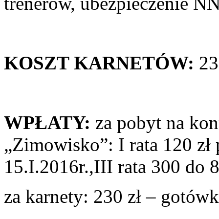
trenerów, ubezpieczenie 
KOSZT KARNETÓW:
230
WPŁATY:
za pobyt na kon
„Zimowisko”: I rata 120 zł p
15.I.2016r.,III rata 300 do 8
za karnety: 230 zł – gotów