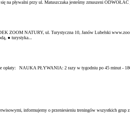
a pływalni przy ul. Matuszczaka jesteśmy zmuszeni ODWOŁAĆ jutrz
ODEK ZOOM NATURY, ul. Turystyczna 10, Janów Lubelski www.zo
ą, ● turystyka...
pujące opłaty: NAUKA PŁYWANIA: 2 razy w tygodniu po 45 minut - 
sowymi, informujemy o przeniesieniu treningów wszystkich grup z p