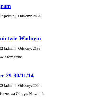
gram
92 [admin]
| Odsłony: 2454
wnictwie Wodnym
92 [admin]
| Odsłony: 2188
owie rozegrane
e 29-30/11/14
92 [admin]
| Odsłony: 2094
strzostwa Okręgu. Nasz klub