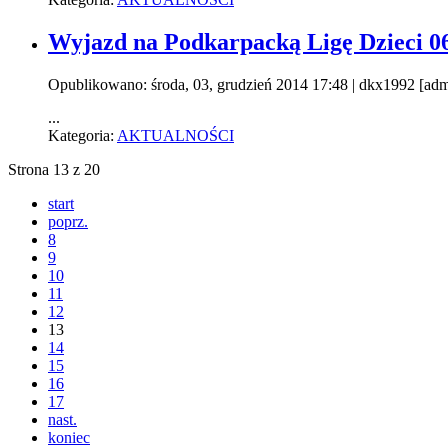
Wyjazd na Podkarpacką Ligę Dzieci 06
Opublikowano: środa, 03, grudzień 2014 17:48
|
dkx1992 [adm
...
Kategoria:
AKTUALNOŚCI
Strona 13 z 20
start
poprz.
8
9
10
11
12
13
14
15
16
17
nast.
koniec