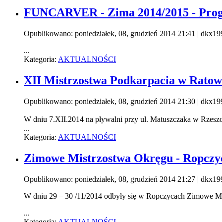
FUNCARVER - Zima 2014/2015 - Pro
Opublikowano: poniedziałek, 08, grudzień 2014 21:41
|
dkx19
...
Kategoria:
AKTUALNOŚCI
XII Mistrzostwa Podkarpacia w Rato
Opublikowano: poniedziałek, 08, grudzień 2014 21:30
|
dkx19
W dniu 7.XII.2014 na pływalni przy ul. Matuszczaka w Rzesz
...
Kategoria:
AKTUALNOŚCI
Zimowe Mistrzostwa Okręgu - Ropczyc
Opublikowano: poniedziałek, 08, grudzień 2014 21:27
|
dkx19
W dniu 29 – 30 /11/2014 odbyły się w Ropczycach Zimowe Mi
...
Kategoria:
AKTUALNOŚCI